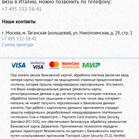
визы в Италию, можно позвонить по телефону:
+7 495 532-58-41
Наши контакты
г. Москва, м. Таганская (кольцевая), ул. Николоямская, д. 29, стр. 1
+7 495 532-58-41
Схема проезда
При оплате заказа банковской картой, обработка платежа (включая ввод
номера карты) происходит на защищенной странице процессинговой
системы, которая прошла международную сертификацию. Это значит,
что Ваши конфиденциальные данные (реквизиты карты,
регистрационные данные и др.) не поступают в интернет-магазин, их
обработка полностью защищена и никто, в том числе наш интернет-
магазин, не может получить персональные и банковские данные
клиента. При работе с карточными данными применяется стандарт
защиты информации, разработанный международными платёжными
системами Visa и MasterCard — Payment Card Industry Data Security
Standard (PCI DSS), что обеспечивает безопасную обработку реквизитов
Банковской карты Держателя. Применяемая технология передачи
данных гарантирует безопасность по сделкам с Банковскими картами
путем использования протоколов Transport Layer Security (TLS), Verified